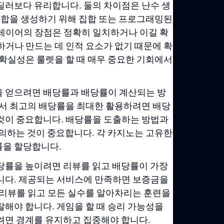
딜러보다 유리합니다. 둘의 차이점은 난수 생
 집합을 생성하기 위해 집합 또는 프로그래밍된
레이어의 장점은 정확히 일치하거나 이길 확
거나 만드는 데 인적 요소가 없기 때문에 확
확실성은 룰렛을 할 때 매우 중요한 기회에서
 얻으려면 배당률과 배당률이 계산되는 방
에서 최고의 배당률을 최대한 활용하려면 배당
것이 중요합니다. 배당률을 도출하는 방법과
의하는 것이 중요합니다. 각 카지노는 고유한
률을 할당합니다.
당률을 높이려면 리뷰를 읽고 배당률이 가장
니다. 제공되는 서비스에 만족하면 보증금을
 리뷰를 읽고 모든 실수를 알아차리는 훈련을
해야 합니다. 게임을 할 때 승리 가능성을
려면 경계를 유지하고 집중해야 합니다.