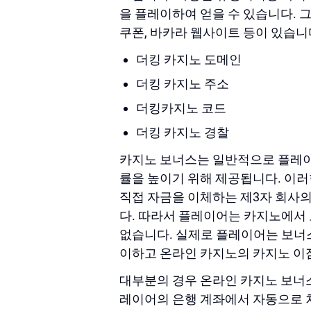
을 플레이하여 얻을 수 있습니다. 그 중
쿠폰, 바카라 웹사이트 등이 있습니
더킹 카지노 도메인
더킹 카지노 주소
더킹카지노 코드
더킹 카지노 경찰
카지노 보너스는 일반적으로 플레이
률을 높이기 위해 제공됩니다. 이
직접 자금을 이체하는 제3자 회사
다. 따라서 플레이어는 카지노에서
없습니다. 실제로 플레이어는 보너스
이하고 온라인 카지노의 카지노 이점
대부분의 경우 온라인 카지노 보너스는 
레이어의 은행 계좌에서 자동으로 