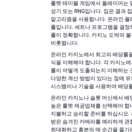
룰렛 테이블 게임에서 플레이어는 
성기 또는 RNG입니다. 집은 결과
알고리즘을 사용합니다. 온라인 플
률입니다. 세트나 프로그램을 결정하
률이 정확합니다. 카지노 도박의 불
비롯됩니다.
온라인 카지노에서 최고의 배당률을
식을 이해해야 합니다. 각 카지노
률이 어떻게 도출되는지 이해하는 
다양한 계산 방법이 있다는 점에 유
시스템이나 기술을 사용하여 배당
온라인 카지노나 슬롯 머신에서 배
높은 룰렛 제공업체를 선택해야 합
지불하고 승리할 준비를 하십시오.
받은 숨겨진 카메라를 예리하게 관찰
최대화하고 흥분의 매 순간을 즐기