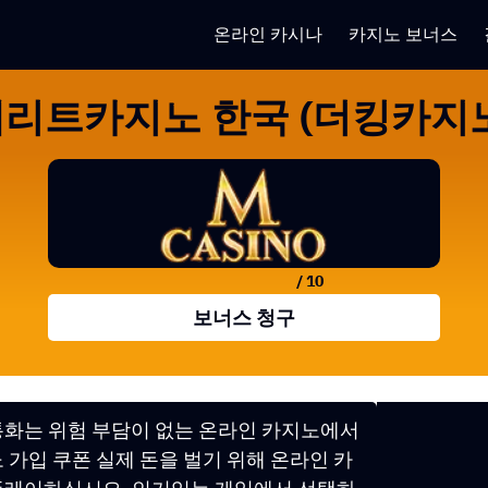
온라인 카시나
카지노 보너스
리트카지노 한국 (더킹카지
/ 10
보너스 청구
이메일로 
화는 위험 부담이 없는 온라인 카지노에서
 가입 쿠폰 실제 돈을 벌기 위해 온라인 카
주소 이메일