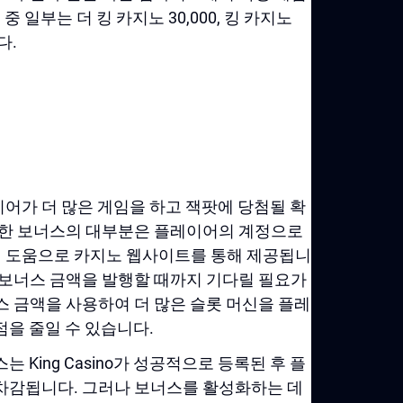
 일부는 더 킹 카지노 30,000, 킹 카지노
다.
어가 더 많은 게임을 하고 잭팟에 당첨될 확
러한 보너스의 대부분은 플레이어의 계정으로
의 도움으로 카지노 웹사이트를 통해 제공됩니
 보너스 금액을 발행할 때까지 기다릴 필요가
 금액을 사용하여 더 많은 슬롯 머신을 플레
을 줄일 수 있습니다.
King Casino가 성공적으로 등록된 후 플
차감됩니다. 그러나 보너스를 활성화하는 데