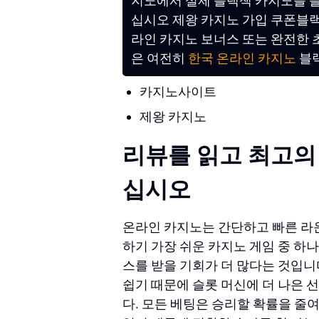
지노에서 실제 블랙잭 카지노를 
십시오 제왕 카지노 가입 쿠폰블랙잭,
라인 카지노 보너스 또는 완전한 초
은 여전히
한국 온라인 카지노
블랙
카지노사이트
제왕 카지노
리뷰를 읽고 최고의
십시오
온라인 카지노는 간단하고 빠른 라
하기 가장 쉬운 카지노 게임 중 하
스를 받을 기회가 더 많다는 것입니
쉽기 때문에 슬롯 머신에 더 나은 
다. 모든 베팅은 승리할 확률을 줄