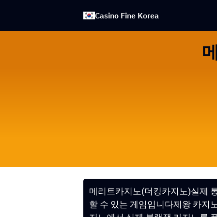
Casino Fine Korea
메
메리트카지노(더킹카지노)실제 통
할 수 있는 게임입니다제왕 카지노