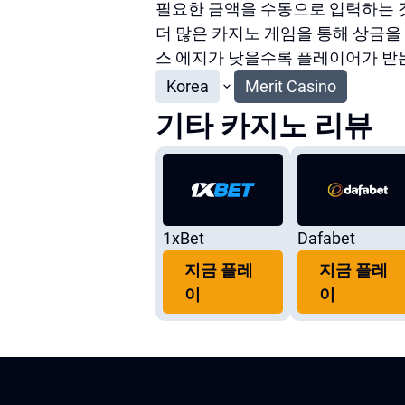
필요한 금액을 수동으로 입력하는 
더 많은 카지노 게임을 통해 상금을
스 에지가 낮을수록 플레이어가 받
Korea
Merit Casino
기타 카지노 리뷰
1xBet
Dafabet
지금 플레
지금 플레
이
이